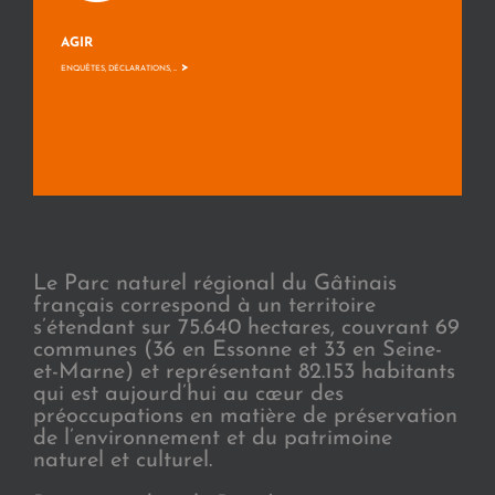
AGIR
>
ENQUÊTES, DÉCLARATIONS, ...
Le Parc naturel régional du Gâtinais
français correspond à un territoire
s’étendant sur 75.640 hectares, couvrant 69
communes (36 en Essonne et 33 en Seine-
et-Marne) et représentant 82.153 habitants
qui est aujourd’hui au cœur des
préoccupations en matière de préservation
de l’environnement et du patrimoine
naturel et culturel.