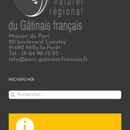
Maison du Parc
20 boulevard Lyautey
91490 Milly-la-Forêt
Tél. : 01 64 98 73 93
info@parc-gatinais-francais.fr
RECHERCHER
Rechercher: