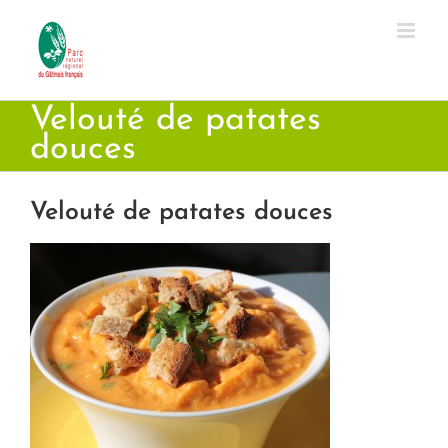
Passer
au
contenu
Velouté de patates
douces
Velouté de patates douces