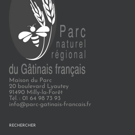
Maison du Parc
20 boulevard Lyautey
91490 Milly-la-Forêt
Tél. : 01 64 98 73 93
info@parc-gatinais-francais.fr
RECHERCHER