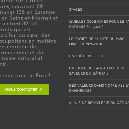
endant sur 75.640
ares, couvrant 69
STAGES
unes (36 en Essonne
3 en Seine-et-Marne) et
QUELLES COMMUNES POUR LE P
ésentant 82.153
GÂTINAIS EN 2026 ?
tants qui est
urd’hui au cœur des
LE PROJET DE CHARTE DU PARC :
ccupations en matière
OBJECTIF 2026-2041
réservation de
vironnement et du
ENQUÊTE PUBLIQUE
imoine naturel et
rel.
UNE IDÉE DE CADEAU PLEIN DE
SAVEURS DU GÂTINAIS !
venue dans le Parc !
DES VALEURS DANS VOTRE ASSIE
NOUS CONTACTER
DANNEMOIS
10 ANS DE RECYCLERIE DU GÂTINAI