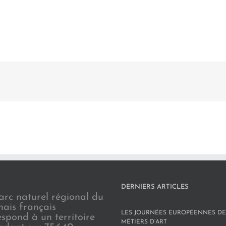
DERNIERS ARTICLES
arc naturel régional du
nais français
LES JOURNÉES EUROPÉENNES DE
espond à un territoire
MÉTIERS D’ART