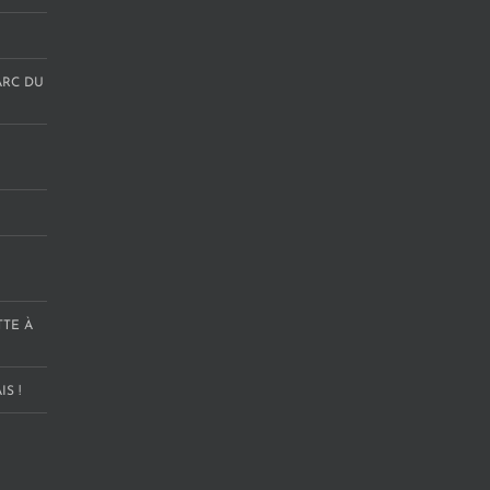
ARC DU
TTE À
S !