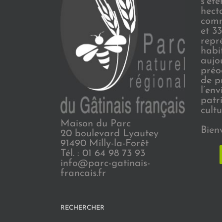
s’ét
hect
comm
et 3
repr
habi
aujo
préo
de p
l’en
patr
cultu
Maison du Parc
Bien
20 boulevard Lyautey
91490 Milly-la-Forêt
Tél. : 01 64 98 73 93
info@parc-gatinais-
francais.fr
RECHERCHER