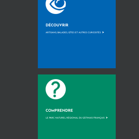
DÉCOUVRIR
>
ARTISANS, BALADES, GÎTES ET AUTRES CURIOSITÉS
COMPRENDRE
>
LE PARC NATUREL RÉGIONAL DU GÂTINAIS FRANÇAIS