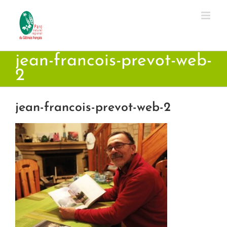
Passer
au
contenu
jean-francois-prevot-web-
2
jean-francois-prevot-web-2