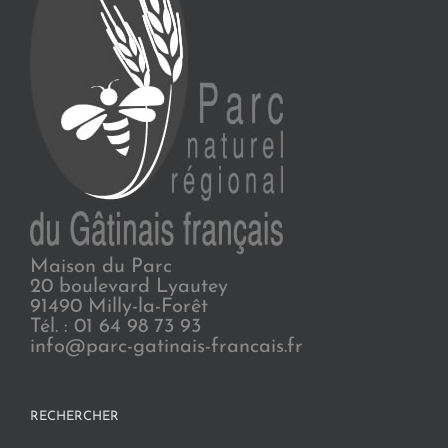
Maison du Parc
20 boulevard Lyautey
91490 Milly-la-Forêt
Tél. : 01 64 98 73 93
info@parc-gatinais-francais.fr
RECHERCHER