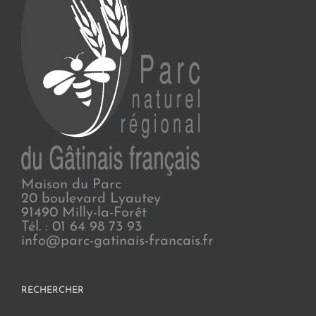
Maison du Parc
20 boulevard Lyautey
91490 Milly-la-Forêt
Tél. : 01 64 98 73 93
info@parc-gatinais-francais.fr
RECHERCHER