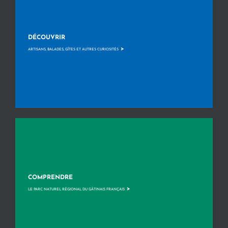
DÉCOUVRIR
>
ARTISANS, BALADES, GÎTES ET AUTRES CURIOSITÉS
COMPRENDRE
>
LE PARC NATUREL RÉGIONAL DU GÂTINAIS FRANÇAIS