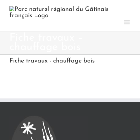
Passer
au
contenu
Fiche travaux –
chauffage bois
Fiche travaux - chauffage bois