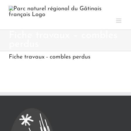
Passer
au
contenu
Fiche travaux – combles
perdus
Fiche travaux - combles perdus