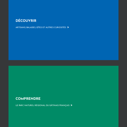
DÉCOUVRIR
>
ARTISANS, BALADES, GÎTES ET AUTRES CURIOSITÉS
COMPRENDRE
>
LE PARC NATUREL RÉGIONAL DU GÂTINAIS FRANÇAIS