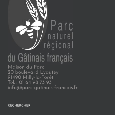
Maison du Parc
20 boulevard Lyautey
91490 Milly-la-Forêt
Tél. : 01 64 98 73 93
info@parc-gatinais-francais.fr
RECHERCHER