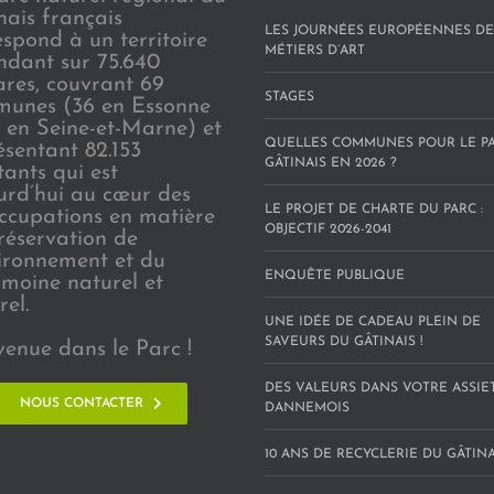
nais français
LES JOURNÉES EUROPÉENNES DE
espond à un territoire
MÉTIERS D’ART
endant sur 75.640
ares, couvrant 69
STAGES
unes (36 en Essonne
3 en Seine-et-Marne) et
QUELLES COMMUNES POUR LE P
ésentant 82.153
GÂTINAIS EN 2026 ?
tants qui est
urd’hui au cœur des
LE PROJET DE CHARTE DU PARC :
ccupations en matière
OBJECTIF 2026-2041
réservation de
vironnement et du
ENQUÊTE PUBLIQUE
imoine naturel et
rel.
UNE IDÉE DE CADEAU PLEIN DE
SAVEURS DU GÂTINAIS !
venue dans le Parc !
DES VALEURS DANS VOTRE ASSIE
NOUS CONTACTER
DANNEMOIS
10 ANS DE RECYCLERIE DU GÂTINAI