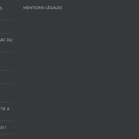
MENTIONS LÉGALES
S
ARC DU
TTE À
S !