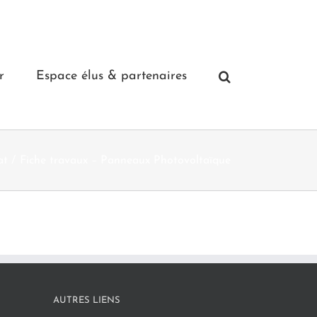
r
Espace élus & partenaires
at
Fiche travaux – Panneaux Photovoltaïque
AUTRES LIENS