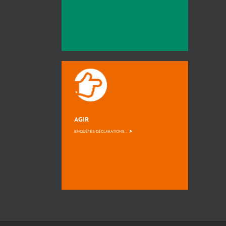
AGIR
>
ENQUÊTES, DÉCLARATIONS, ...