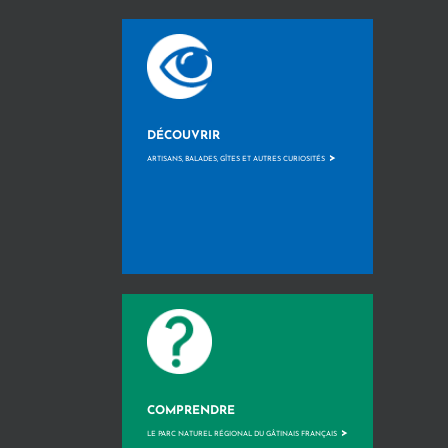
DÉCOUVRIR
>
ARTISANS, BALADES, GÎTES ET AUTRES CURIOSITÉS
COMPRENDRE
>
LE PARC NATUREL RÉGIONAL DU GÂTINAIS FRANÇAIS