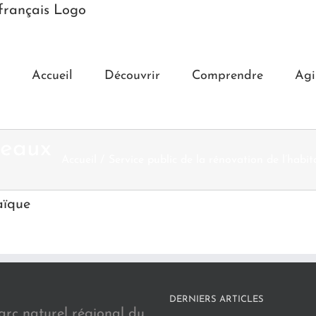
Accueil
Découvrir
Comprendre
Agi
neaux
Accueil
Service public de la rénovation de l’habit
aïque
DERNIERS ARTICLES
arc naturel régional du