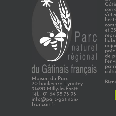
Gâti
corr
s’ét
hect
comm
et 3
repr
habi
aujo
préo
de p
l’en
patr
cultu
Maison du Parc
Bien
20 boulevard Lyautey
91490 Milly-la-Forêt
Tél. : 01 64 98 73 93
info@parc-gatinais-
francais.fr