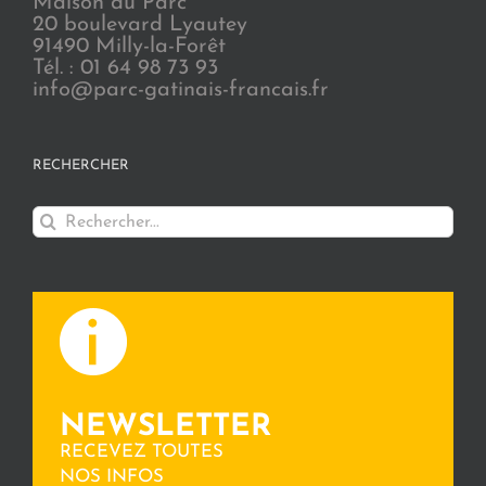
Maison du Parc
20 boulevard Lyautey
91490 Milly-la-Forêt
Tél. : 01 64 98 73 93
info@parc-gatinais-francais.fr
RECHERCHER
Rechercher:
NEWSLETTER
RECEVEZ TOUTES
NOS INFOS