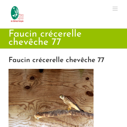
Passer
au
contenu
Faucin crécerelle
chevêche 77
Faucin crécerelle chevêche 77