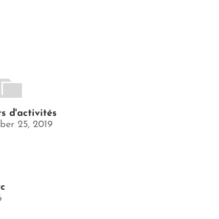
s d'activités
er 25, 2019
rc
6