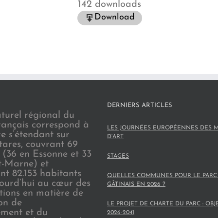
142 downloads
Download
DERNIERS ARTICLES
turel régional du
rançais correspond à
LES JOURNÉES EUROPÉENNES DES M
re s’étendant sur
D’ART
tares, couvrant 69
(36 en Essonne et 33
STAGES
t-Marne) et
nt 82.153 habitants
QUELLES COMMUNES POUR LE PARC
jourd’hui au cœur des
GÂTINAIS EN 2026 ?
ions en matière de
on de
LE PROJET DE CHARTE DU PARC : OBJ
ement et du
2026-2041