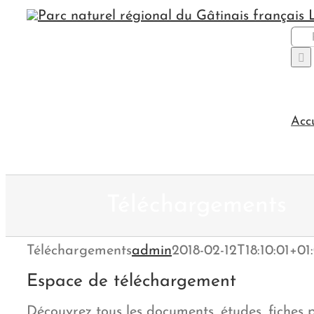
Passer
au
Rec
contenu
Acc
Téléchargements
Téléchargements
admin
2018-02-12T18:10:01+01
Espace de téléchargement
Découvrez tous les documents, études, fiches 