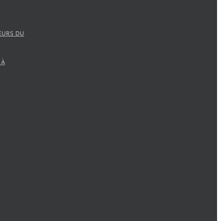
EURS DU
 À