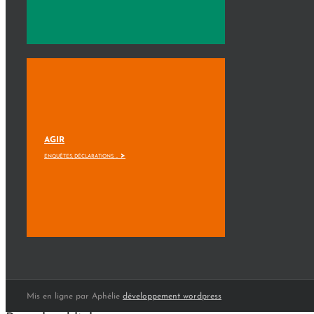
AGIR
>
ENQUÊTES, DÉCLARATIONS, ...
Mis en ligne par Aphélie
développement wordpress