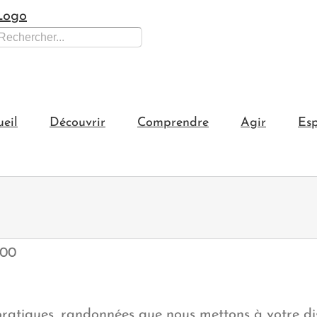
hercher:
ueil
Découvrir
Comprendre
Agir
Esp
:00
pratiques, randonnées que nous mettons à votre di