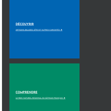
DÉCOUVRIR
>
ARTISANS, BALADES, GÎTES ET AUTRES CURIOSITÉS
COMPRENDRE
>
LE PARC NATUREL RÉGIONAL DU GÂTINAIS FRANÇAIS