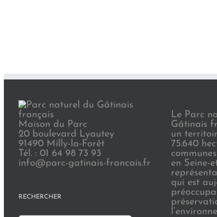
Le Parc na
Maison du Parc
Gâtinais f
20 boulevard Lyautey
un territoi
91490 Milly-la-Forêt
75.640 hec
Tél. : 01 64 98 73 93
communes 
info@parc-gatinais-francais.fr
en Seine-e
représenta
qui est au
préoccupat
RECHERCHER
préservati
l’environn