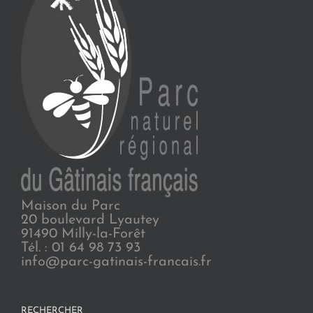
Maison du Parc
20 boulevard Lyautey
91490 Milly-la-Forêt
Tél. : 01 64 98 73 93
info@parc-gatinais-francais.fr
RECHERCHER