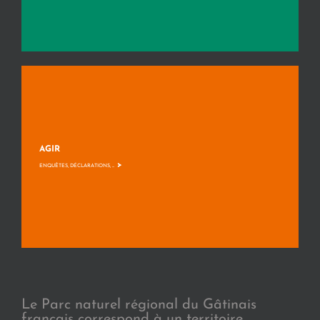
AGIR
>
ENQUÊTES, DÉCLARATIONS, ...
Le Parc naturel régional du Gâtinais
français correspond à un territoire