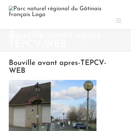
Passer
au
contenu
Bouville avant apres-
TEPCV-WEB
Bouville avant apres-TEPCV-
WEB