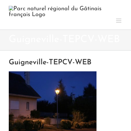
Passer
au
contenu
Guigneville-TEPCV-WEB
Guigneville-TEPCV-WEB