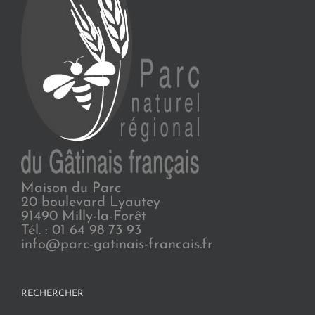
Maison du Parc
20 boulevard Lyautey
91490 Milly-la-Forêt
Tél. : 01 64 98 73 93
info@parc-gatinais-francais.fr
RECHERCHER