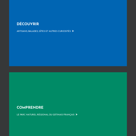
DÉCOUVRIR
>
ARTISANS, BALADES, GÎTES ET AUTRES CURIOSITÉS
COMPRENDRE
>
LE PARC NATUREL RÉGIONAL DU GÂTINAIS FRANÇAIS