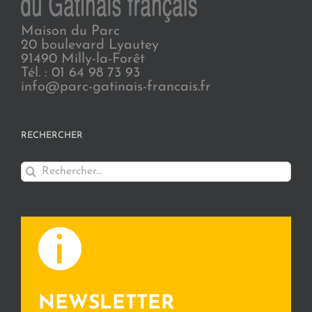
Maison du Parc
20 boulevard Lyautey
91490 Milly-la-Forêt
Tél. : 01 64 98 73 93
info@parc-gatinais-francais.fr
RECHERCHER
Rechercher:
NEWSLETTER