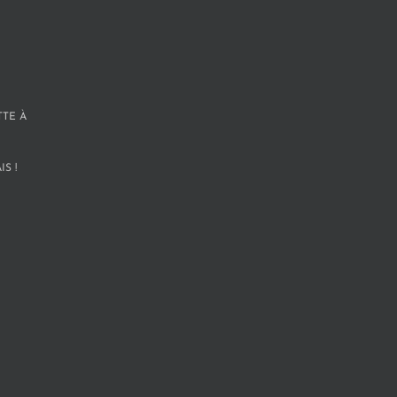
TTE À
S !