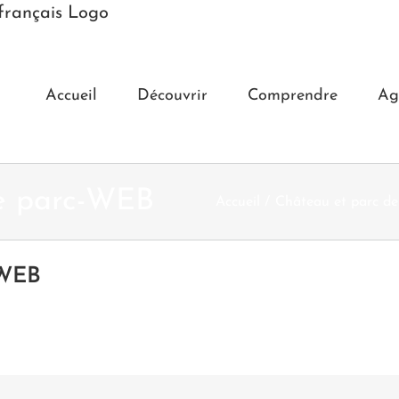
Accueil
Découvrir
Comprendre
Ag
e parc-WEB
Accueil
Château et parc d
-WEB