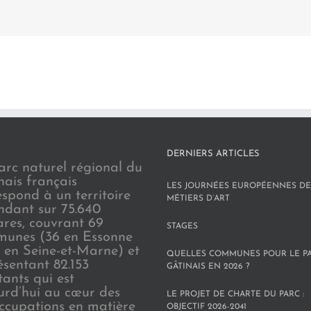
DERNIERS ARTICLES
arc naturel régional du
nais français
LES JOURNÉES EUROPÉENNES DE
espond à un territoire
MÉTIERS D’ART
endant sur 75.640
ares, couvrant 69
STAGES
unes (36 en Essonne
3 en Seine-et-Marne) et
QUELLES COMMUNES POUR LE P
ésentant 82.153
GÂTINAIS EN 2026 ?
tants qui est
urd’hui au cœur des
LE PROJET DE CHARTE DU PARC :
ccupations en matière
OBJECTIF 2026-2041