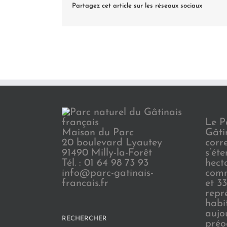
Partagez cet article sur les réseaux sociaux
Le P
Maison du Parc
Gâti
20 boulevard Lyautey
corr
91490 Milly-la-Forêt
s’ét
Tél. : 01 64 98 73 93
hect
info@parc-gatinais-
comm
francais.fr
et 3
repr
habi
aujo
RECHERCHER
préo