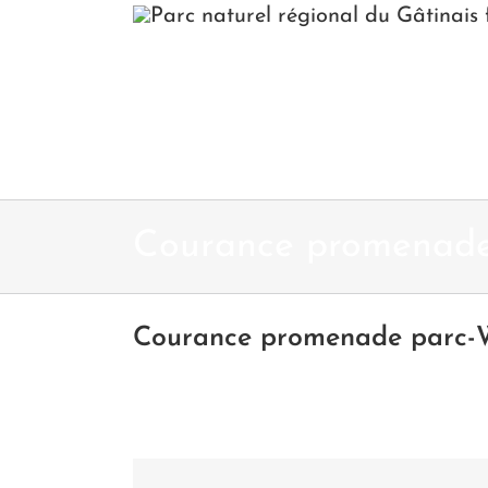
Passer
au
contenu
Courance promenad
Courance promenade parc