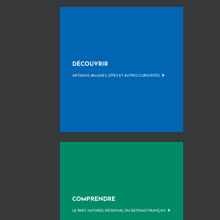
DÉCOUVRIR
>
ARTISANS, BALADES, GÎTES ET AUTRES CURIOSITÉS
COMPRENDRE
>
LE PARC NATUREL RÉGIONAL DU GÂTINAIS FRANÇAIS