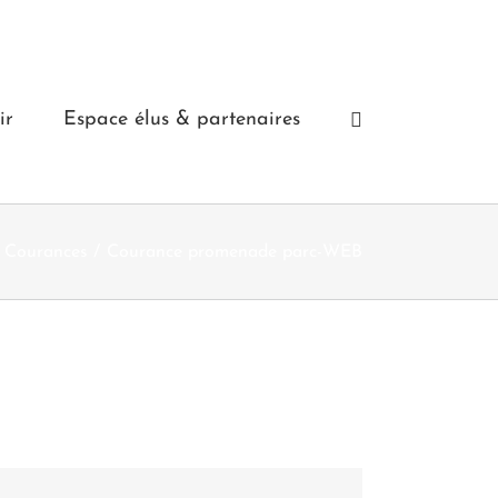
ir
Espace élus & partenaires
e Courances
Courance promenade parc-WEB