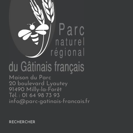
Maison du Parc
20 boulevard Lyautey
91490 Milly-la-Forêt
Tél. : 01 64 98 73 93
info@parc-gatinais-francais.fr
RECHERCHER