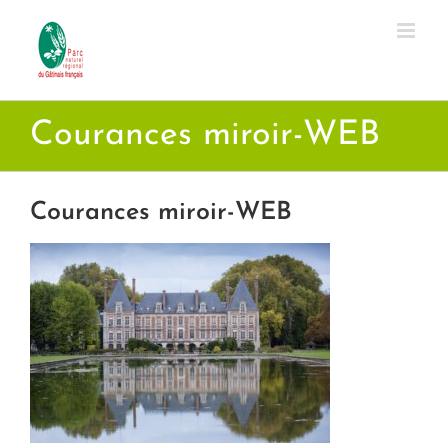
Passer
au
contenu
Courances miroir-WEB
Courances miroir-WEB