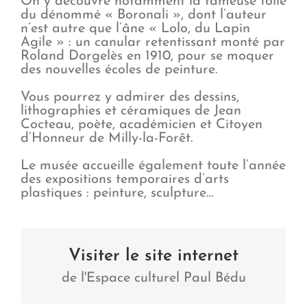
On y découvre notamment la fameuse toile
du dénommé « Boronali », dont l’auteur
n’est autre que l’âne « Lolo, du Lapin
Agile » : un canular retentissant monté par
Roland Dorgelès en 1910, pour se moquer
des nouvelles écoles de peinture.
Vous pourrez y admirer des dessins,
lithographies et céramiques de Jean
Cocteau, poète, académicien et Citoyen
d’Honneur de Milly-la-Forêt.
Le musée accueille également toute l’année
des expositions temporaires d’arts
plastiques : peinture, sculpture…
Espace culturel Paul Bédu
Visiter le site internet
de l'Espace culturel Paul Bédu
Visiter