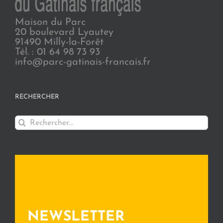
Maison du Parc
20 boulevard Lyautey
91490 Milly-la-Forêt
Tél. : 01 64 98 73 93
info@parc-gatinais-francais.fr
RECHERCHER
Rechercher:
NEWSLETTER