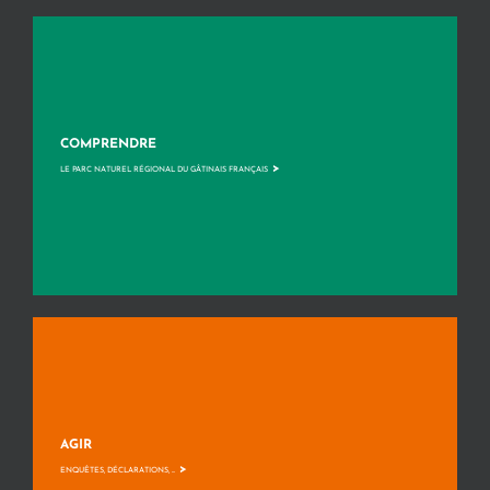
COMPRENDRE
>
LE PARC NATUREL RÉGIONAL DU GÂTINAIS FRANÇAIS
AGIR
>
ENQUÊTES, DÉCLARATIONS, ...