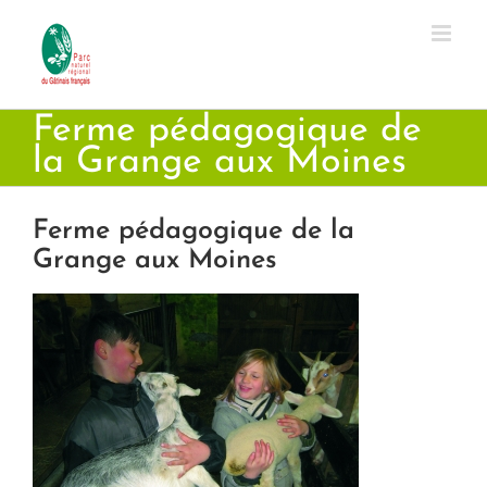
Passer
au
contenu
Ferme pédagogique de
la Grange aux Moines
Ferme pédagogique de la
Grange aux Moines