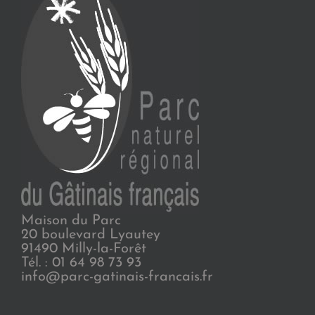
Maison du Parc
20 boulevard Lyautey
91490 Milly-la-Forêt
Tél. : 01 64 98 73 93
info@parc-gatinais-francais.fr