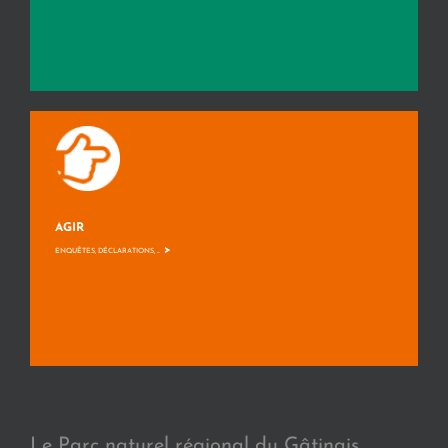
AGIR
>
ENQUÊTES, DÉCLARATIONS, ...
Le Parc naturel régional du Gâtinais