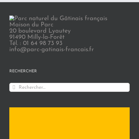
Maison du Parc
20 boulevard Lyautey
91490 Milly-la-Forêt
Tél. : 01 64 98 73 93
info@parc-gatinais-francais.fr
RECHERCHER
Rechercher: