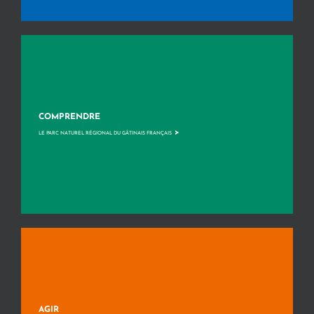
COMPRENDRE
>
LE PARC NATUREL RÉGIONAL DU GÂTINAIS FRANÇAIS
AGIR