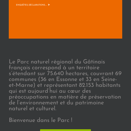
>
ENQUÊTES, DÉCLARATIONS, ...
Le Parc naturel régional du Gâtinais
français correspond à un territoire
s’étendant sur 75.640 hectares, couvrant 69
communes (36 en Essonne et 33 en Seine-
et-Marne) et représentant 82.153 habitants
qui est aujourd’hui au cœur des
préoccupations en matière de préservation
de l’environnement et du patrimoine
naturel et culturel.
Bienvenue dans le Parc !