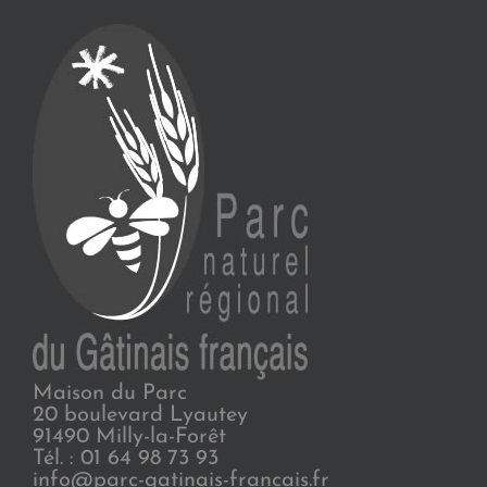
Maison du Parc
20 boulevard Lyautey
91490 Milly-la-Forêt
Tél. : 01 64 98 73 93
info@parc-gatinais-francais.fr