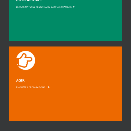
COMPRENDRE
>
LE PARC NATUREL RÉGIONAL DU GÂTINAIS FRANÇAIS
AGIR
>
ENQUÊTES, DÉCLARATIONS, ...