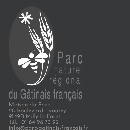
Maison du Parc
20 boulevard Lyautey
91490 Milly-la-Forêt
Tél. : 01 64 98 73 93
info@parc-gatinais-francais.fr