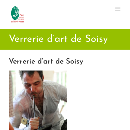
Passer
au
contenu
Verrerie d’art de Soisy
Verrerie d’art de Soisy