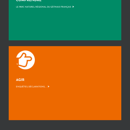
COMPRENDRE
>
LE PARC NATUREL RÉGIONAL DU GÂTINAIS FRANÇAIS
AGIR
>
ENQUÊTES, DÉCLARATIONS, ...