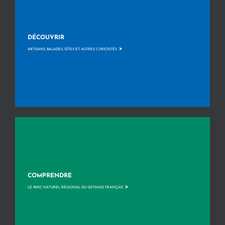
DÉCOUVRIR
>
ARTISANS, BALADES, GÎTES ET AUTRES CURIOSITÉS
COMPRENDRE
>
LE PARC NATUREL RÉGIONAL DU GÂTINAIS FRANÇAIS