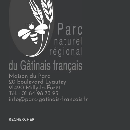
Maison du Parc
20 boulevard Lyautey
91490 Milly-la-Forêt
Tél. : 01 64 98 73 93
info@parc-gatinais-francais.fr
RECHERCHER