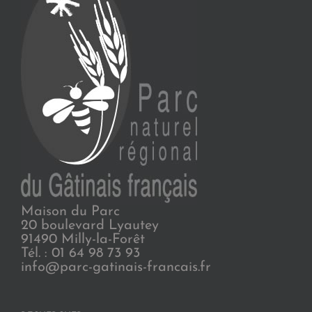
Maison du Parc
20 boulevard Lyautey
91490 Milly-la-Forêt
Tél. : 01 64 98 73 93
info@parc-gatinais-francais.fr