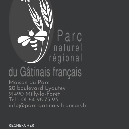
Maison du Parc
20 boulevard Lyautey
91490 Milly-la-Forêt
Tél. : 01 64 98 73 93
info@parc-gatinais-francais.fr
RECHERCHER