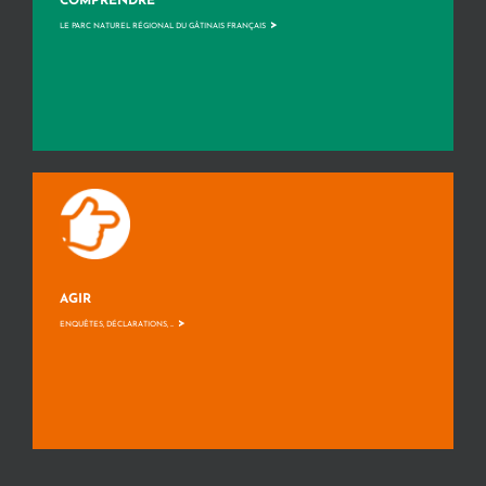
COMPRENDRE
>
LE PARC NATUREL RÉGIONAL DU GÂTINAIS FRANÇAIS
AGIR
>
ENQUÊTES, DÉCLARATIONS, ...