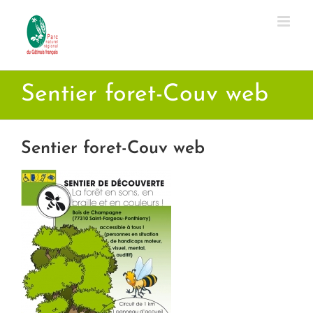
Passer
au
contenu
Sentier foret-Couv web
Sentier foret-Couv web