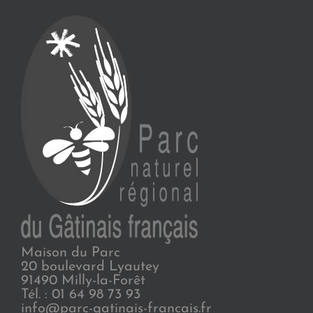
Maison du Parc
20 boulevard Lyautey
91490 Milly-la-Forêt
Tél. : 01 64 98 73 93
info@parc-gatinais-francais.fr