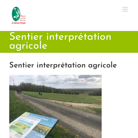
Passer
au
contenu
Sentier interprétation
agricole
Sentier interprétation agricole