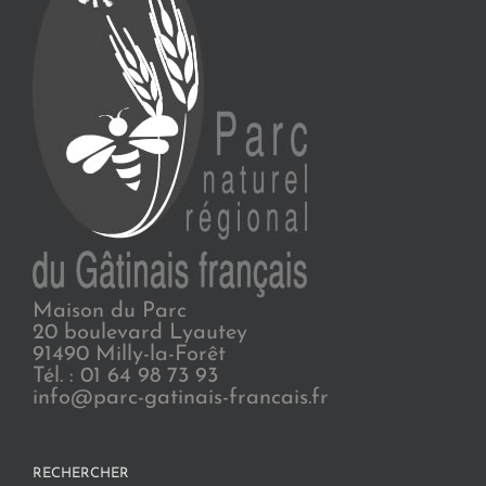
Maison du Parc
20 boulevard Lyautey
91490 Milly-la-Forêt
Tél. : 01 64 98 73 93
info@parc-gatinais-francais.fr
RECHERCHER