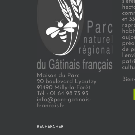
s’ét
hect
comm
et 3
repr
habi
aujo
préo
de p
l’en
patr
cultu
Maison du Parc
Bien
20 boulevard Lyautey
91490 Milly-la-Forêt
Tél. : 01 64 98 73 93
info@parc-gatinais-
francais.fr
RECHERCHER