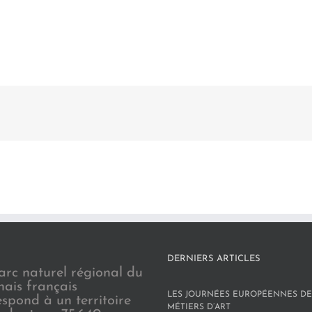
DERNIERS ARTICLES
arc naturel régional du
nais français
LES JOURNÉES EUROPÉENNES DE
espond à un territoire
MÉTIERS D’ART