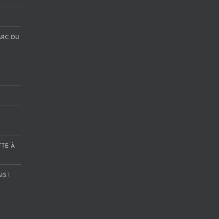
ARC DU
TTE À
S !