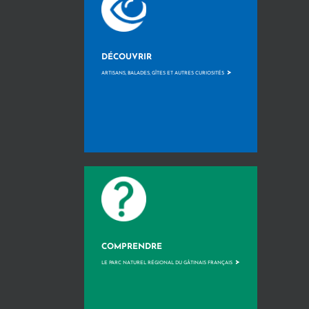
DÉCOUVRIR
>
ARTISANS, BALADES, GÎTES ET AUTRES CURIOSITÉS
COMPRENDRE
>
LE PARC NATUREL RÉGIONAL DU GÂTINAIS FRANÇAIS