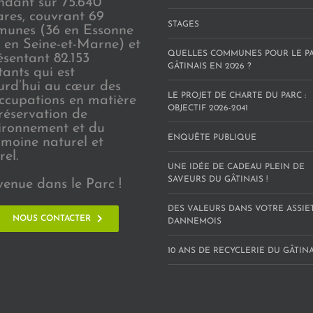
endant sur 75.640
ares, couvrant 69
STAGES
unes (36 en Essonne
3 en Seine-et-Marne) et
QUELLES COMMUNES POUR LE P
ésentant 82.153
GÂTINAIS EN 2026 ?
tants qui est
urd’hui au cœur des
LE PROJET DE CHARTE DU PARC :
ccupations en matière
OBJECTIF 2026-2041
réservation de
vironnement et du
ENQUÊTE PUBLIQUE
imoine naturel et
rel.
UNE IDÉE DE CADEAU PLEIN DE
SAVEURS DU GÂTINAIS !
venue dans le Parc !
DES VALEURS DANS VOTRE ASSIE
NOUS CONTACTER
DANNEMOIS
10 ANS DE RECYCLERIE DU GÂTINAI