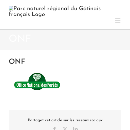
Passer
au
contenu
ONF
ONF
Partagez cet article sur les réseaux sociaux
Facebook
X
LinkedIn