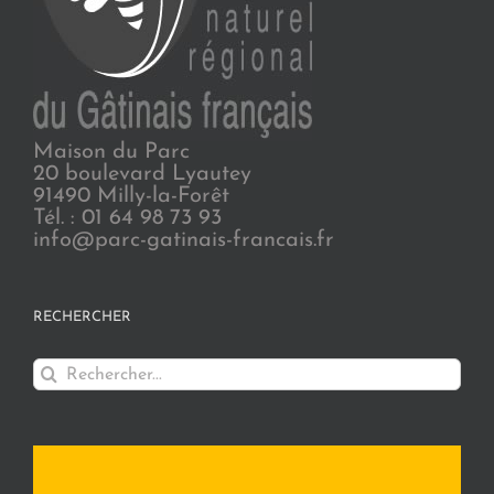
Maison du Parc
20 boulevard Lyautey
91490 Milly-la-Forêt
Tél. : 01 64 98 73 93
info@parc-gatinais-francais.fr
RECHERCHER
Rechercher: