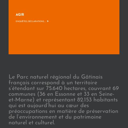
AGIR
>
ENQUÊTES, DÉCLARATIONS, ...
Le Parc naturel régional du Gâtinais
français correspond à un territoire
s’étendant sur 75.640 hectares, couvrant 69
communes (36 en Essonne et 33 en Seine-
et-Marne) et représentant 82.153 habitants
qui est aujourd’hui au cœur des
préoccupations en matière de préservation
de l’environnement et du patrimoine
naturel et culturel.