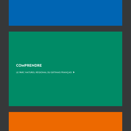
COMPRENDRE
>
LE PARC NATUREL RÉGIONAL DU GÂTINAIS FRANÇAIS