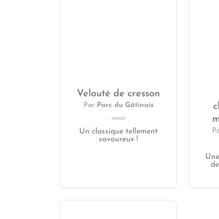
Velouté de cresson
Par
Parc du Gâtinais
c
m
P
Un classique tellement
savoureux !
Une
de