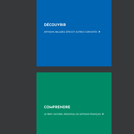
DÉCOUVRIR
>
ARTISANS, BALADES, GÎTES ET AUTRES CURIOSITÉS
COMPRENDRE
>
LE PARC NATUREL RÉGIONAL DU GÂTINAIS FRANÇAIS