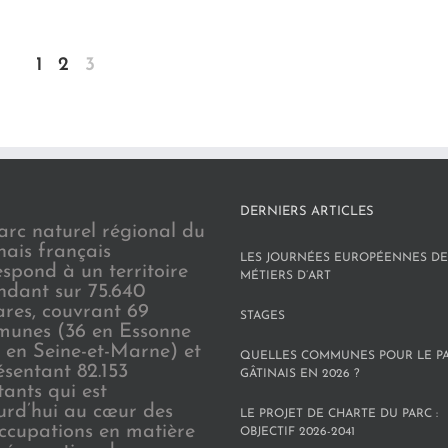
1
2
3
DERNIERS ARTICLES
arc naturel régional du
nais français
LES JOURNÉES EUROPÉENNES DE
espond à un territoire
MÉTIERS D’ART
endant sur 75.640
ares, couvrant 69
STAGES
unes (36 en Essonne
3 en Seine-et-Marne) et
QUELLES COMMUNES POUR LE P
ésentant 82.153
GÂTINAIS EN 2026 ?
tants qui est
urd’hui au cœur des
LE PROJET DE CHARTE DU PARC :
ccupations en matière
OBJECTIF 2026-2041