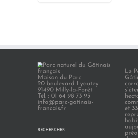
Le P
Maison du Parc
Gâti
20 boulevard Lyautey
corr
91490 Milly-la-Forêt
s’ét
Tél. : 01 64 98 73 93
hect
info@parc-gatinais-
comm
francais.fr
et 3
repr
habi
aujo
RECHERCHER
préo