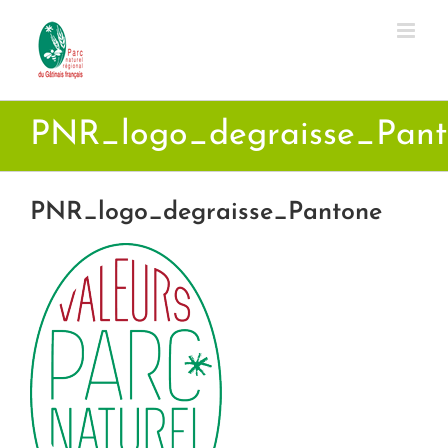
Passer
au
contenu
PNR_logo_degraisse_Pan
PNR_logo_degraisse_Pantone