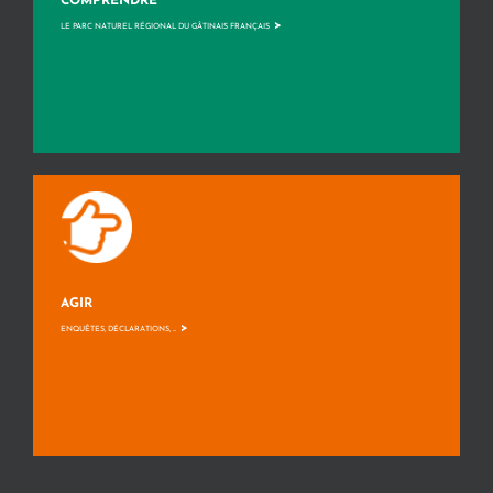
COMPRENDRE
>
LE PARC NATUREL RÉGIONAL DU GÂTINAIS FRANÇAIS
AGIR
>
ENQUÊTES, DÉCLARATIONS, ...