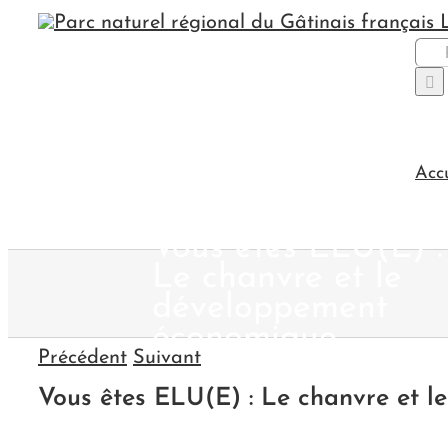
Passer
au
Rec
contenu
Acc
Vous êtes ELU(E) :
Le chanvre et le
développement
économique
Précédent
Suivant
Vous êtes ELU(E) : Le chanvre et 