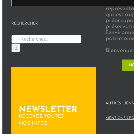
info@parc-gatinais-francais.fr
en Seine-e
représenta
qui est au
préoccupat
RECHERCHER
préservati
l’environn
Rechercher:
patrimoine 
Bienvenue 
NO
AUTRES LIENS
NEWSLETTER
RECEVEZ TOUTES
MENTIONS LÉG
NOS INFOS