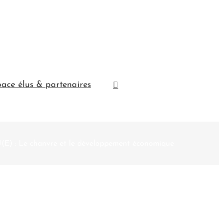
ace élus & partenaires
(E) : Le chanvre et le développement économique