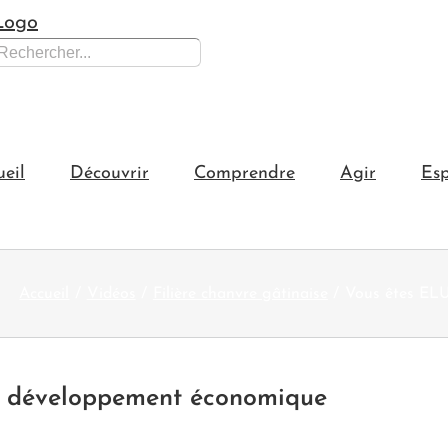
hercher:
ueil
Découvrir
Comprendre
Agir
Esp
Accueil
Vidéos
Filière chanvre gâtinaise
Vous êtes ELU
le développement économique