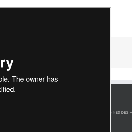
DERNIERS ARTICLES
turel régional du
rançais correspond à
LES JOURNÉES EUROPÉENNES DES M
re s’étendant sur
D’ART
tares, couvrant 69
(36 en Essonne et 33
STAGES