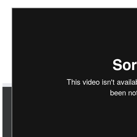
Parc du Gâtinais
2018-06-21T18:10:40+01:00
Partagez cet article, Choisissez votre Plateforme!
Le Parc na
Maison du Parc
Gâtinais f
20 boulevard Lyautey
un territoi
91490 Milly-la-Forêt
75.640 hec
Tél. : 01 64 98 73 93
communes 