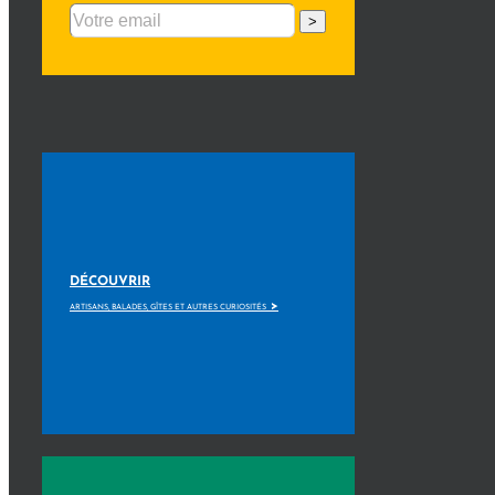
>
DÉCOUVRIR
>
ARTISANS, BALADES, GÎTES ET AUTRES CURIOSITÉS