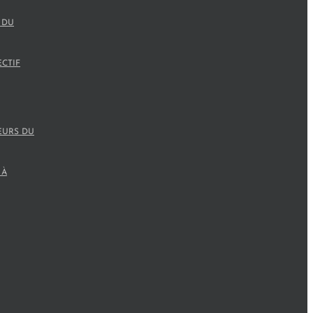
 DU
ECTIF
EURS DU
 À