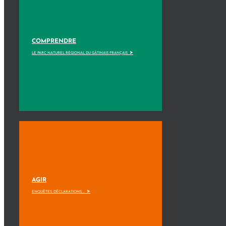
COMPRENDRE
>
LE PARC NATUREL RÉGIONAL DU GÂTINAIS FRANÇAIS
AGIR
>
ENQUÊTES, DÉCLARATIONS, ...