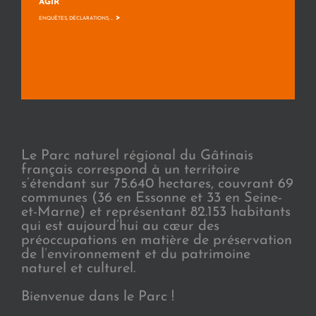
AGIR
>
ENQUÊTES, DÉCLARATIONS, ...
Le Parc naturel régional du Gâtinais
français correspond à un territoire
s’étendant sur 75.640 hectares, couvrant 69
communes (36 en Essonne et 33 en Seine-
et-Marne) et représentant 82.153 habitants
qui est aujourd’hui au cœur des
préoccupations en matière de préservation
de l’environnement et du patrimoine
naturel et culturel.
Bienvenue dans le Parc !