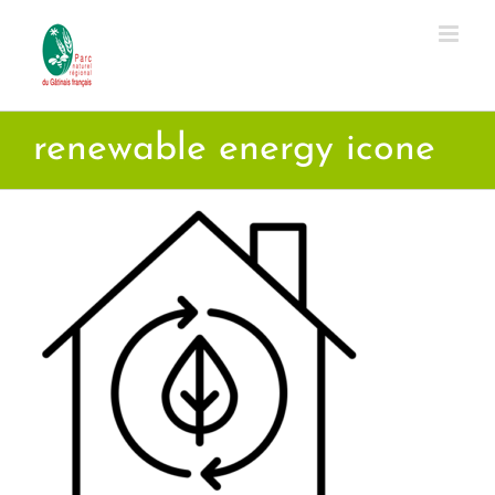
Passer
au
contenu
renewable energy icone