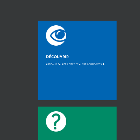
DÉCOUVRIR
>
ARTISANS, BALADES, GÎTES ET AUTRES CURIOSITÉS