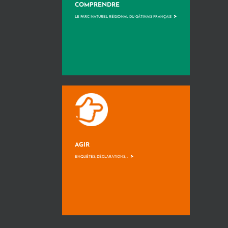
COMPRENDRE
>
LE PARC NATUREL RÉGIONAL DU GÂTINAIS FRANÇAIS
AGIR
>
ENQUÊTES, DÉCLARATIONS, ...