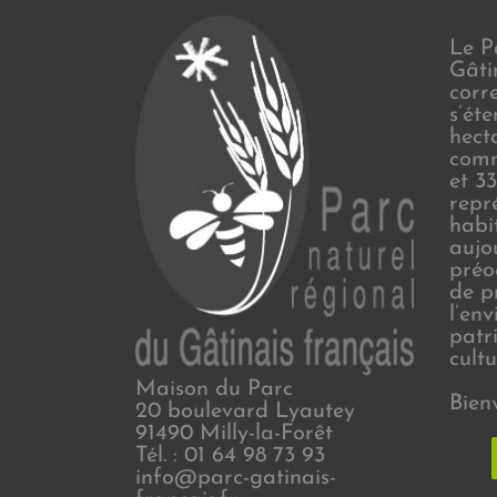
Le P
Gâti
corr
s’ét
hect
comm
et 3
repr
habi
aujo
préo
de p
l’en
patr
cultu
Maison du Parc
Bien
20 boulevard Lyautey
91490 Milly-la-Forêt
Tél. : 01 64 98 73 93
info@parc-gatinais-