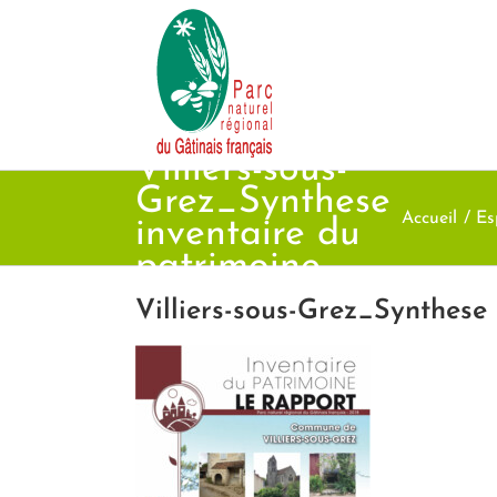
Passer
au
contenu
Villiers-sous-
Grez_Synthese
Accueil
Es
inventaire du
patrimoine
Villiers-sous-Grez_Synthese