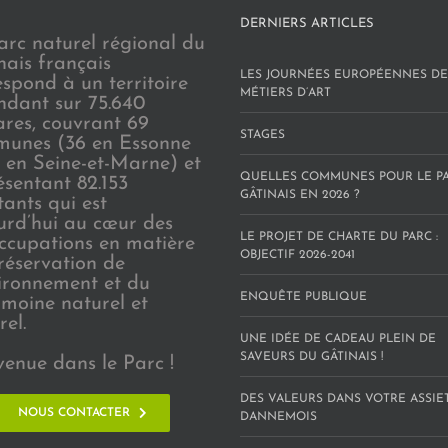
DERNIERS ARTICLES
arc naturel régional du
nais français
LES JOURNÉES EUROPÉENNES DE
espond à un territoire
MÉTIERS D’ART
endant sur 75.640
ares, couvrant 69
STAGES
unes (36 en Essonne
3 en Seine-et-Marne) et
QUELLES COMMUNES POUR LE P
ésentant 82.153
GÂTINAIS EN 2026 ?
tants qui est
urd’hui au cœur des
LE PROJET DE CHARTE DU PARC :
ccupations en matière
OBJECTIF 2026-2041
réservation de
vironnement et du
ENQUÊTE PUBLIQUE
imoine naturel et
rel.
UNE IDÉE DE CADEAU PLEIN DE
SAVEURS DU GÂTINAIS !
venue dans le Parc !
DES VALEURS DANS VOTRE ASSIE
NOUS CONTACTER
DANNEMOIS