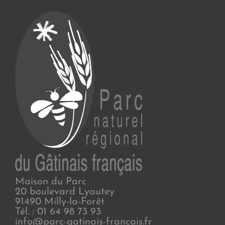
Maison du Parc
20 boulevard Lyautey
91490 Milly-la-Forêt
Tél. : 01 64 98 73 93
info@parc-gatinais-francais.fr