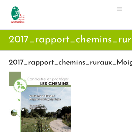
Passer
au
contenu
2017_rapport_chemins_ru
2017_rapport_chemins_ruraux_Moig