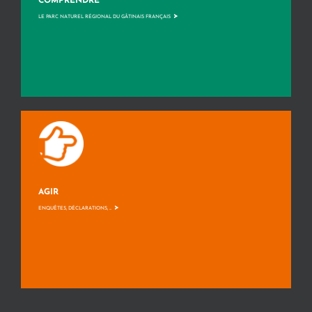
COMPRENDRE
>
LE PARC NATUREL RÉGIONAL DU GÂTINAIS FRANÇAIS
AGIR
>
ENQUÊTES, DÉCLARATIONS, ...