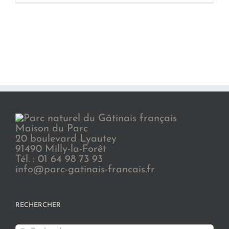
Maison du Parc
20 boulevard Lyautey
91490 Milly-la-Forêt
Tél. : 01 64 98 73 93
info@parc-gatinais-francais.fr
RECHERCHER
Rechercher: