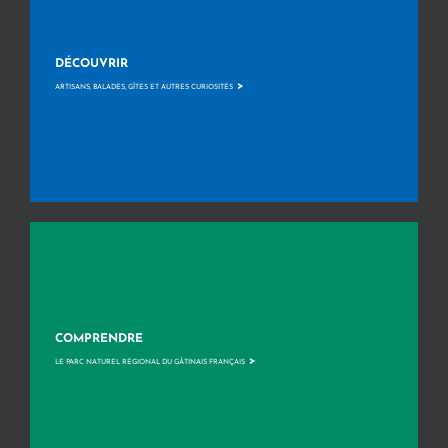
DÉCOUVRIR
>
ARTISANS, BALADES, GÎTES ET AUTRES CURIOSITÉS
COMPRENDRE
>
LE PARC NATUREL RÉGIONAL DU GÂTINAIS FRANÇAIS