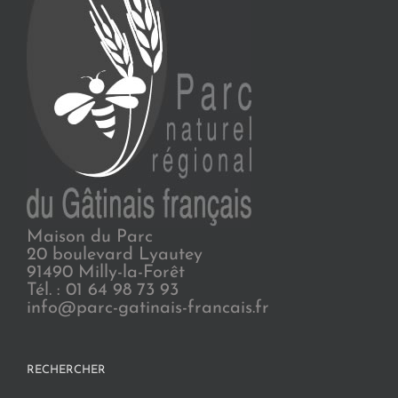
Maison du Parc
20 boulevard Lyautey
91490 Milly-la-Forêt
Tél. : 01 64 98 73 93
info@parc-gatinais-francais.fr
RECHERCHER