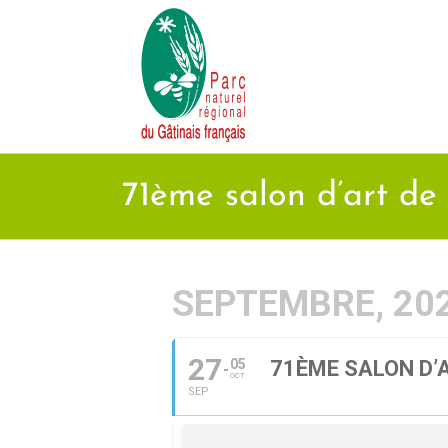
Passer
au
contenu
71ème salon d’art de 
SEPTEMBRE, 20
27
05
71ÈME SALON D’A
OCT
SEP