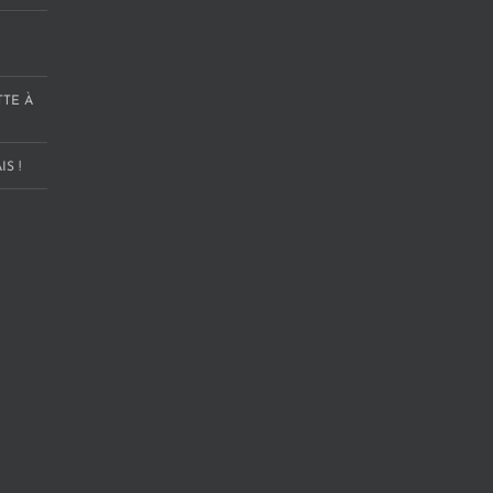
TTE À
S !