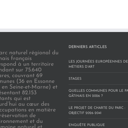
DERNIERS ARTICLES
arc naturel régional du
nais français
LES JOURNÉES EUROPÉENNES DE
espond à un territoire
MÉTIERS D’ART
endant sur 75.640
ares, couvrant 69
STAGES
unes (36 en Essonne
3 en Seine-et-Marne) et
QUELLES COMMUNES POUR LE P
ésentant 82.153
GÂTINAIS EN 2026 ?
tants qui est
urd’hui au cœur des
LE PROJET DE CHARTE DU PARC :
ccupations en matière
OBJECTIF 2026-2041
réservation de
vironnement et du
ENQUÊTE PUBLIQUE
imoine naturel et