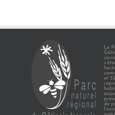
Le P
Gâti
corr
s’ét
hect
comm
et 3
repr
habi
aujo
préo
de p
l’en
patr