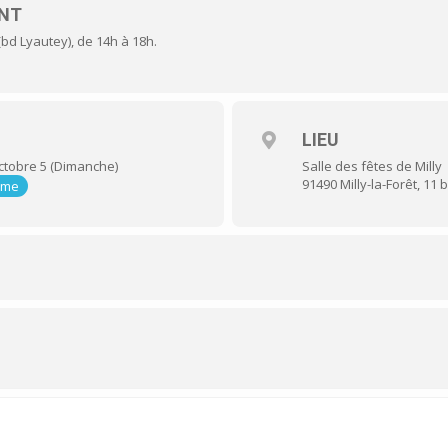
ENT
 (bd Lyautey), de 14h à 18h.
LIEU
ctobre 5 (Dimanche)
Salle des fêtes de Milly
91490 Milly-la-Forêt, 1
time