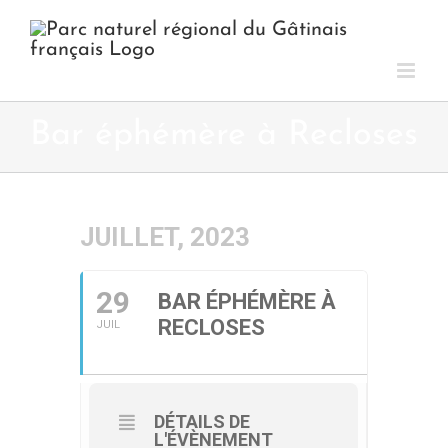
Passer
au
contenu
Bar éphémère à Recloses
JUILLET, 2023
29
BAR ÉPHÉMÈRE À
RECLOSES
JUIL
DÉTAILS DE
L'ÉVÈNEMENT