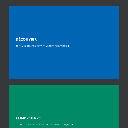
DÉCOUVRIR
>
ARTISANS, BALADES, GÎTES ET AUTRES CURIOSITÉS
COMPRENDRE
>
LE PARC NATUREL RÉGIONAL DU GÂTINAIS FRANÇAIS