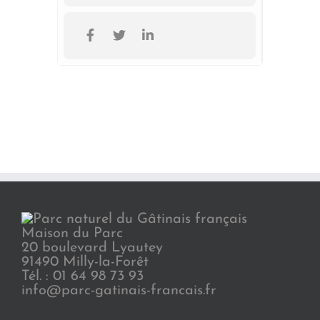
Maison du Parc
20 boulevard Lyautey
91490 Milly-la-Forêt
Tél. : 01 64 98 73 93
info@parc-gatinais-francais.fr