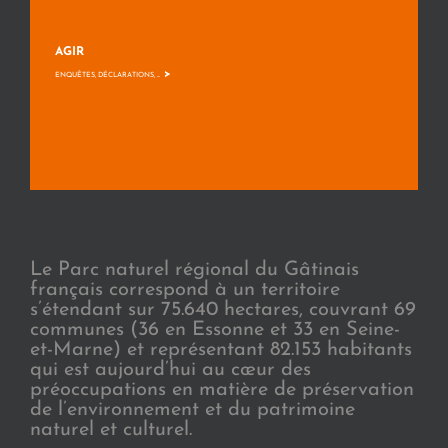
AGIR
>
ENQUÊTES, DÉCLARATIONS, ...
Le Parc naturel régional du Gâtinais
français correspond à un territoire
s’étendant sur 75.640 hectares, couvrant 69
communes (36 en Essonne et 33 en Seine-
et-Marne) et représentant 82.153 habitants
qui est aujourd’hui au cœur des
préoccupations en matière de préservation
de l’environnement et du patrimoine
naturel et culturel.