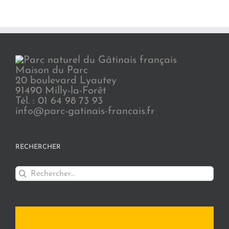
Maison du Parc
20 boulevard Lyautey
91490 Milly-la-Forêt
Tél. : 01 64 98 73 93
info@parc-gatinais-francais.fr
RECHERCHER
Rechercher: