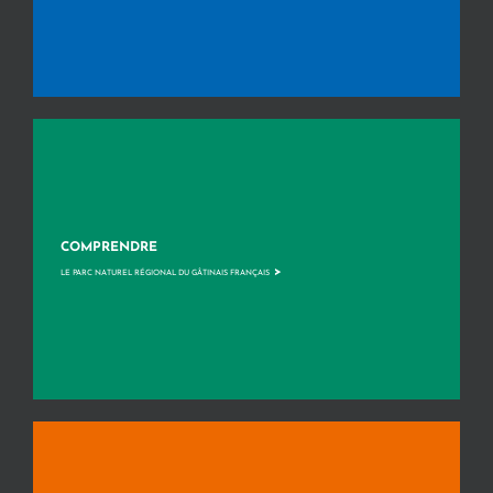
COMPRENDRE
>
LE PARC NATUREL RÉGIONAL DU GÂTINAIS FRANÇAIS