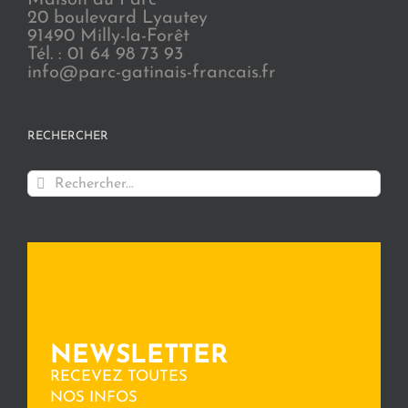
Maison du Parc
20 boulevard Lyautey
91490 Milly-la-Forêt
Tél. : 01 64 98 73 93
info@parc-gatinais-francais.fr
RECHERCHER
Rechercher:
NEWSLETTER
RECEVEZ TOUTES
NOS INFOS