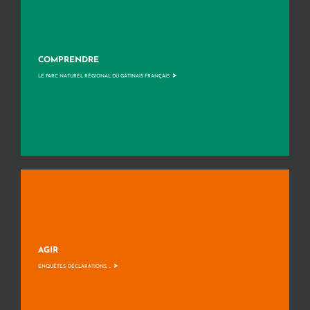
COMPRENDRE
>
LE PARC NATUREL RÉGIONAL DU GÂTINAIS FRANÇAIS
AGIR
>
ENQUÊTES, DÉCLARATIONS, ...