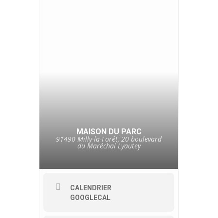
MAISON DU PARC
91490 Milly-la-Forêt, 20 boulevard
du Maréchal Lyautey
CALENDRIER
GOOGLECAL