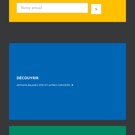
>
DÉCOUVRIR
>
ARTISANS, BALADES, GÎTES ET AUTRES CURIOSITÉS