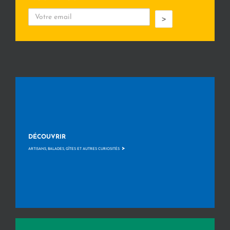
>
DÉCOUVRIR
>
ARTISANS, BALADES, GÎTES ET AUTRES CURIOSITÉS