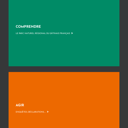
COMPRENDRE
>
LE PARC NATUREL RÉGIONAL DU GÂTINAIS FRANÇAIS
AGIR
>
ENQUÊTES, DÉCLARATIONS, ...