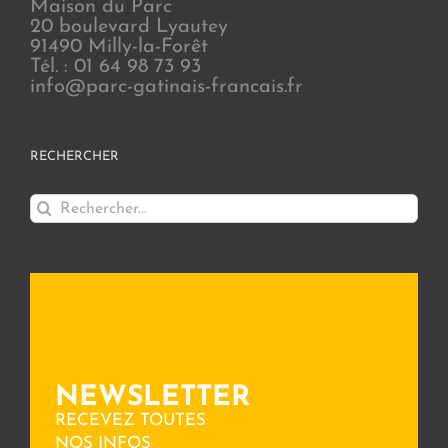
Maison du Parc
20 boulevard Lyautey
91490 Milly-la-Forêt
Tél. : 01 64 98 73 93
info@parc-gatinais-francais.fr
RECHERCHER
Rechercher:
NEWSLETTER
RECEVEZ TOUTES
NOS INFOS