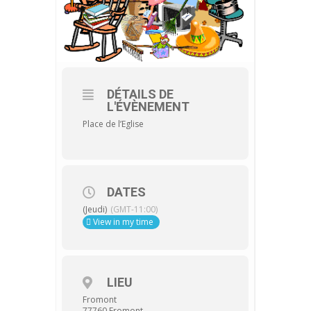
DÉTAILS DE
L'ÉVÈNEMENT
Place de l’Eglise
DATES
(Jeudi)
(GMT-11:00)
View in my time
LIEU
Fromont
77760 Fromont