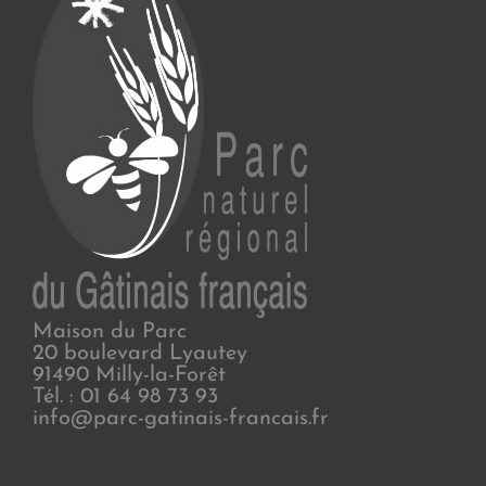
Maison du Parc
20 boulevard Lyautey
91490 Milly-la-Forêt
Tél. : 01 64 98 73 93
info@parc-gatinais-francais.fr