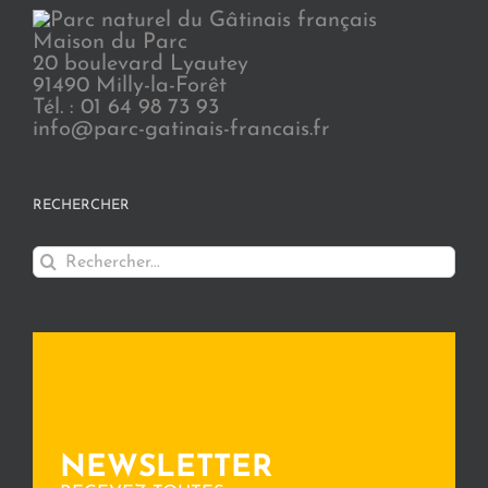
Maison du Parc
20 boulevard Lyautey
91490 Milly-la-Forêt
Tél. : 01 64 98 73 93
info@parc-gatinais-francais.fr
RECHERCHER
Rechercher:
NEWSLETTER