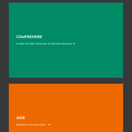
COMPRENDRE
>
LE PARC NATUREL RÉGIONAL DU GÂTINAIS FRANÇAIS
AGIR
>
ENQUÊTES, DÉCLARATIONS, ...