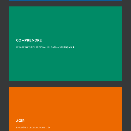
COMPRENDRE
>
LE PARC NATUREL RÉGIONAL DU GÂTINAIS FRANÇAIS
AGIR
>
ENQUÊTES, DÉCLARATIONS, ...