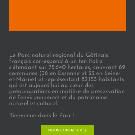
Le Parc naturel régional du Gâtinais
français correspond à un territoire
s’étendant sur 75.640 hectares, couvrant 69
communes (36 en Essonne et 33 en Seine-
et-Marne) et représentant 82.153 habitants
qui est aujourd’hui au cœur des
préoccupations en matière de préservation
de l’environnement et du patrimoine
naturel et culturel.
Bienvenue dans le Parc !
NOUS CONTACTER