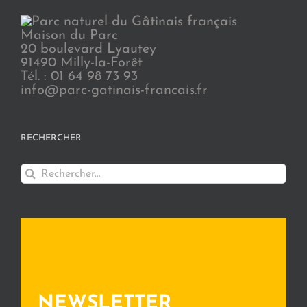
Maison du Parc
20 boulevard Lyautey
91490 Milly-la-Forêt
Tél. : 01 64 98 73 93
info@parc-gatinais-francais.fr
RECHERCHER
Rechercher:
NEWSLETTER