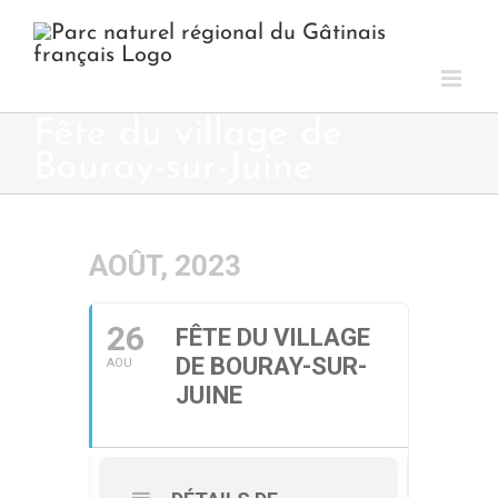
Passer
au
contenu
Fête du village de
Bouray-sur-Juine
AOÛT, 2023
26
FÊTE DU VILLAGE
DE BOURAY-SUR-
AOU
JUINE