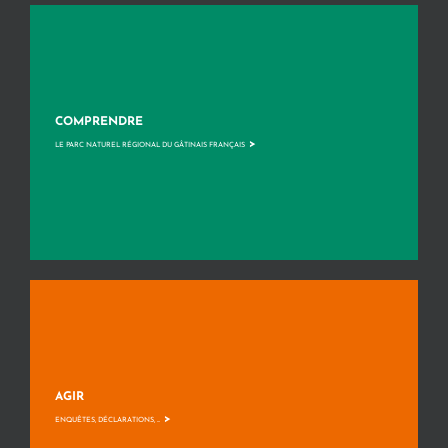
COMPRENDRE
>
LE PARC NATUREL RÉGIONAL DU GÂTINAIS FRANÇAIS
AGIR
>
ENQUÊTES, DÉCLARATIONS, ...