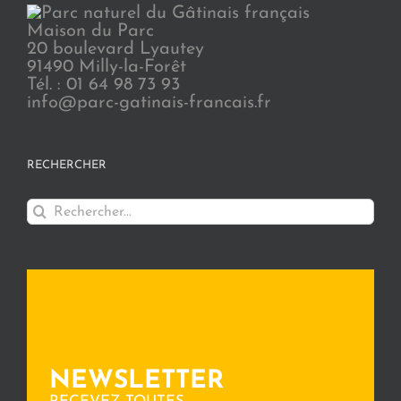
Maison du Parc
20 boulevard Lyautey
91490 Milly-la-Forêt
Tél. : 01 64 98 73 93
info@parc-gatinais-francais.fr
RECHERCHER
Rechercher:
NEWSLETTER