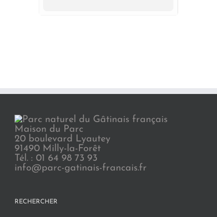
Maison du Parc
20 boulevard Lyautey
91490 Milly-la-Forêt
Tél. : 01 64 98 73 93
info@parc-gatinais-francais.fr
RECHERCHER