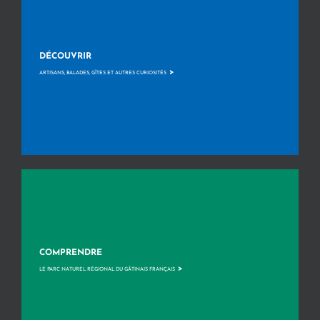
DÉCOUVRIR
>
ARTISANS, BALADES, GÎTES ET AUTRES CURIOSITÉS
COMPRENDRE
>
LE PARC NATUREL RÉGIONAL DU GÂTINAIS FRANÇAIS