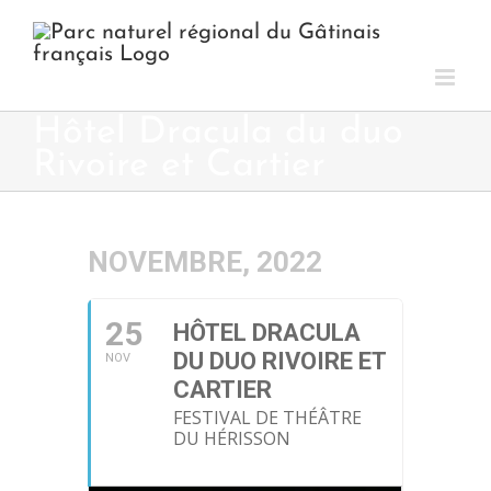
Passer
au
contenu
Hôtel Dracula du duo
Rivoire et Cartier
NOVEMBRE, 2022
25
HÔTEL DRACULA
DU DUO RIVOIRE ET
NOV
CARTIER
FESTIVAL DE THÉÂTRE
DU HÉRISSON