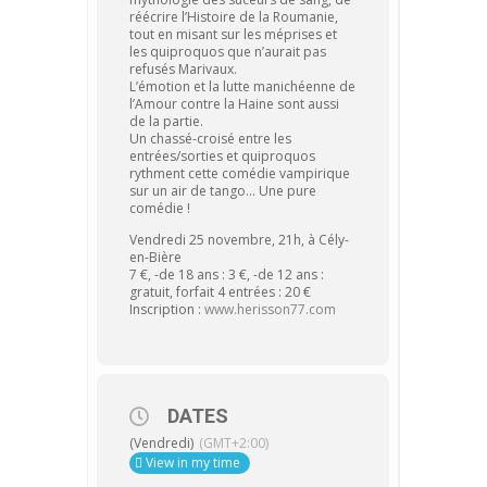
réécrire l’Histoire de la Roumanie,
tout en misant sur les méprises et
les quiproquos que n’aurait pas
refusés Marivaux.
L’émotion et la lutte manichéenne de
l’Amour contre la Haine sont aussi
de la partie.
Un chassé-croisé entre les
entrées/sorties et quiproquos
rythment cette comédie vampirique
sur un air de tango… Une pure
comédie !
Vendredi 25 novembre, 21h, à Cély-
en-Bière
7 €, -de 18 ans : 3 €, -de 12 ans :
gratuit, forfait 4 entrées : 20 €
Inscription :
www.herisson77.com
DATES
(Vendredi)
(GMT+2:00)
View in my time