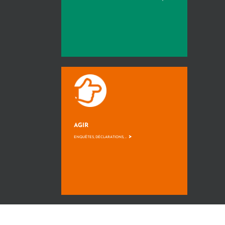
AGIR
>
ENQUÊTES, DÉCLARATIONS, ...