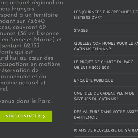
arc naturel régional du
nais français
LES JOURNÉES EUROPÉENNES DE
espond à un territoire
MÉTIERS D’ART
endant sur 75.640
ares, couvrant 69
STAGES
unes (36 en Essonne
3 en Seine-et-Marne) et
QUELLES COMMUNES POUR LE P
ésentant 82.153
GÂTINAIS EN 2026 ?
tants qui est
urd’hui au cœur des
LE PROJET DE CHARTE DU PARC :
ccupations en matière
OBJECTIF 2026-2041
réservation de
vironnement et du
ENQUÊTE PUBLIQUE
imoine naturel et
rel.
UNE IDÉE DE CADEAU PLEIN DE
SAVEURS DU GÂTINAIS !
venue dans le Parc !
DES VALEURS DANS VOTRE ASSIE
NOUS CONTACTER
DANNEMOIS
10 ANS DE RECYCLERIE DU GÂTINAI