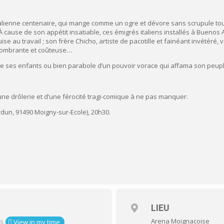
lienne centenaire, qui mange comme un ogre et dévore sans scrupule tout 
 cause de son appétit insatiable, ces émigrés italiens installés à Buenos A
puise au travail ; son frère Chicho, artiste de pacotille et fainéant invétéré
combrante et coûteuse…
e ses enfants ou bien parabole d’un pouvoir vorace qui affama son peup
’une drôlerie et d’une férocité tragi-comique à ne pas manquer.
dun, 91490 Moigny-sur-Ecole), 20h30.
LIEU
Arena Moignacoise
)
View in my time