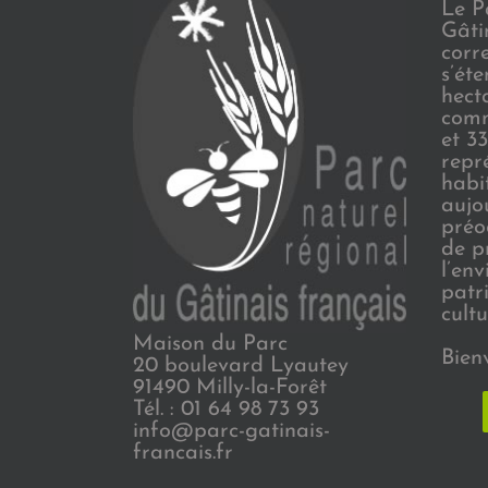
Le P
Gâti
corr
s’ét
hect
comm
et 3
repr
habi
aujo
préo
de p
l’en
patr
cultu
Maison du Parc
Bien
20 boulevard Lyautey
91490 Milly-la-Forêt
Tél. : 01 64 98 73 93
info@parc-gatinais-
francais.fr