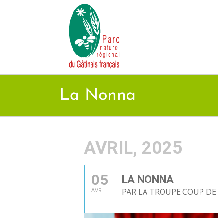
Passer
au
contenu
La Nonna
AVRIL, 2025
05
LA NONNA
PAR LA TROUPE COUP DE
AVR