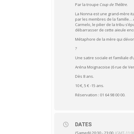
Par la troupe
Coup de Théâtre
.
La Nonna est une grand-mère ita
par les membres de la famille… À
Carmelo, le pilier de la tribu s’é
débarrasser de cette aïeule en
Métaphore de la mère qui dévor
?
Une satire sociale et familiale d
Aréna Moignacoise (6 rue de Ver
Dès 8 ans.
10 €, 5 € -15 ans.
Réservation : 01 64 98 00 00.
DATES
(Samedi) 20:30 - 23:00
(GMT-11:00