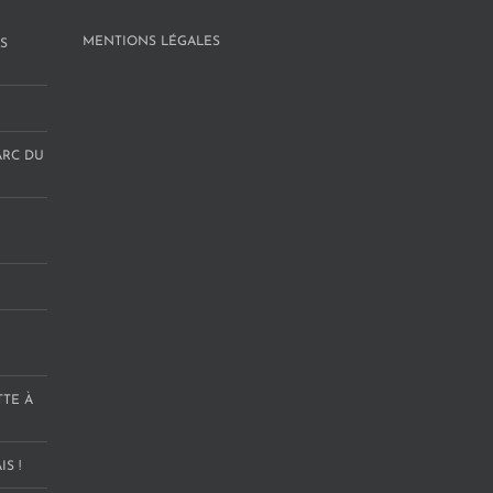
MENTIONS LÉGALES
S
ARC DU
TTE À
S !