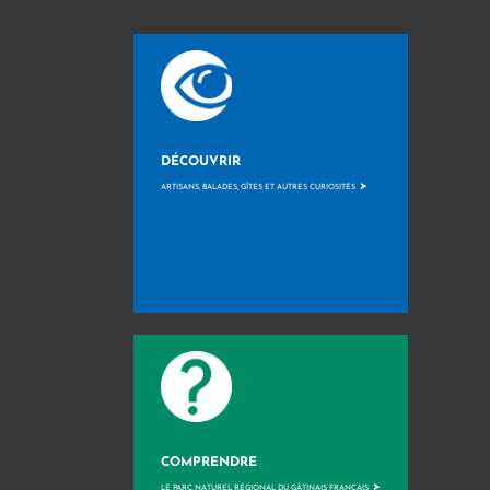
DÉCOUVRIR
>
ARTISANS, BALADES, GÎTES ET AUTRES CURIOSITÉS
COMPRENDRE
>
LE PARC NATUREL RÉGIONAL DU GÂTINAIS FRANÇAIS