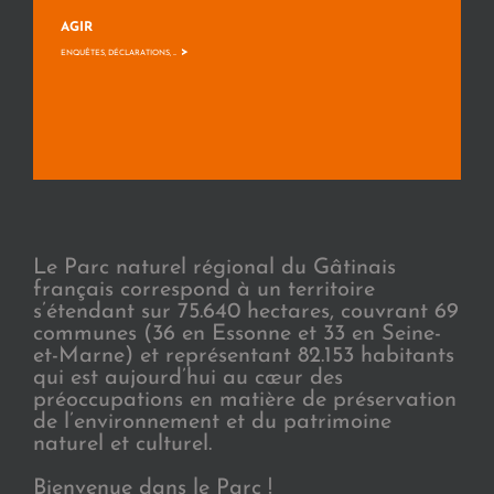
AGIR
>
ENQUÊTES, DÉCLARATIONS, ...
Le Parc naturel régional du Gâtinais
français correspond à un territoire
s’étendant sur 75.640 hectares, couvrant 69
communes (36 en Essonne et 33 en Seine-
et-Marne) et représentant 82.153 habitants
qui est aujourd’hui au cœur des
préoccupations en matière de préservation
de l’environnement et du patrimoine
naturel et culturel.
Bienvenue dans le Parc !