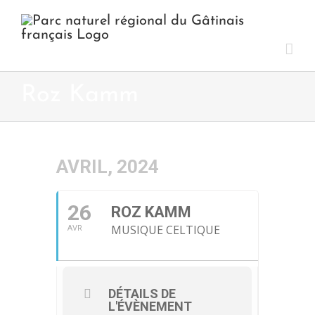
Passer
au
contenu
Roz Kamm
AVRIL, 2024
26
ROZ KAMM
MUSIQUE CELTIQUE
AVR
DÉTAILS DE
L'ÉVÈNEMENT