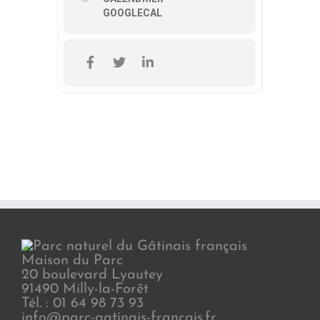
GOOGLECAL
Maison du Parc
20 boulevard Lyautey
91490 Milly-la-Forêt
Tél. : 01 64 98 73 93
info@parc-gatinais-francais.fr