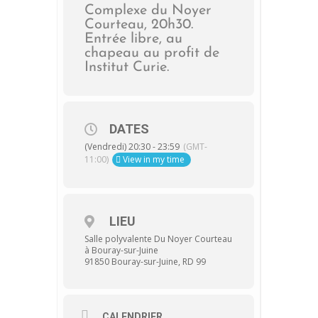
Complexe du Noyer
Courteau, 20h30.
Entrée libre, au
chapeau au profit de
Institut Curie.
DATES
(Vendredi) 20:30 - 23:59
(GMT-
11:00)
View in my time
LIEU
Salle polyvalente Du Noyer Courteau
à Bouray-sur-Juine
91850 Bouray-sur-Juine, RD 99
CALENDRIER