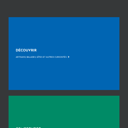
DÉCOUVRIR
>
ARTISANS, BALADES, GÎTES ET AUTRES CURIOSITÉS