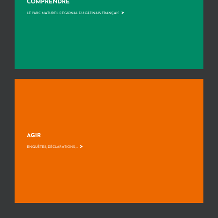
COMPRENDRE
>
LE PARC NATUREL RÉGIONAL DU GÂTINAIS FRANÇAIS
AGIR
>
ENQUÊTES, DÉCLARATIONS, ...