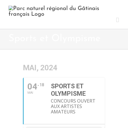
Passer
au
contenu
Sports et Olympisme
MAI, 2024
04
18
SPORTS ET
OLYMPISME
MAI
CONCOURS OUVERT
AUX ARTISTES
AMATEURS