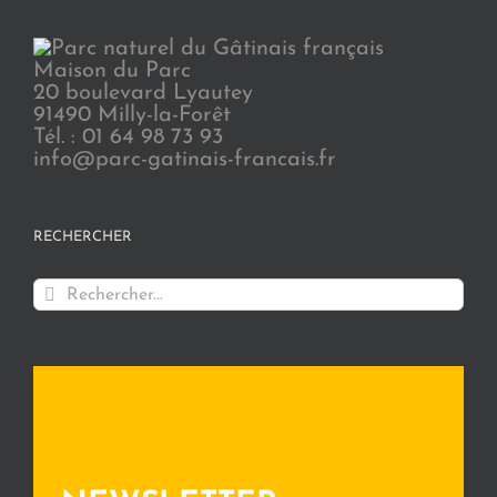
Maison du Parc
20 boulevard Lyautey
91490 Milly-la-Forêt
Tél. : 01 64 98 73 93
info@parc-gatinais-francais.fr
RECHERCHER
Rechercher: