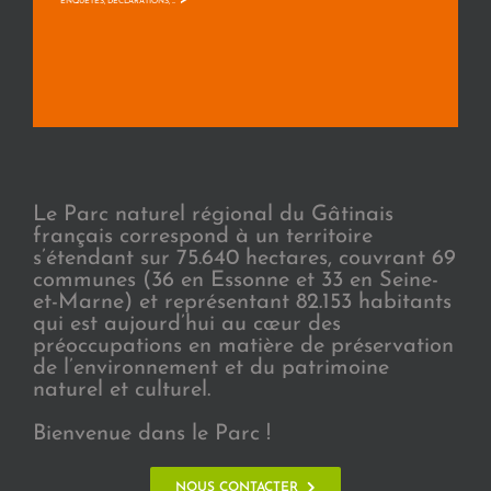
>
ENQUÊTES, DÉCLARATIONS, ...
Le Parc naturel régional du Gâtinais
français correspond à un territoire
s’étendant sur 75.640 hectares, couvrant 69
communes (36 en Essonne et 33 en Seine-
et-Marne) et représentant 82.153 habitants
qui est aujourd’hui au cœur des
préoccupations en matière de préservation
de l’environnement et du patrimoine
naturel et culturel.
Bienvenue dans le Parc !
NOUS CONTACTER