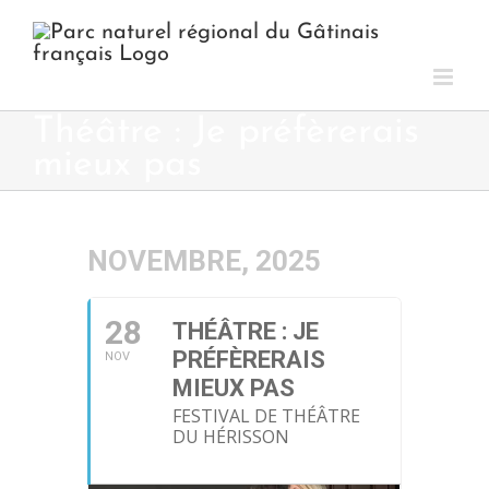
Passer
au
contenu
Théâtre : Je préfèrerais
mieux pas
NOVEMBRE, 2025
28
THÉÂTRE : JE
PRÉFÈRERAIS
NOV
MIEUX PAS
FESTIVAL DE THÉÂTRE
DU HÉRISSON