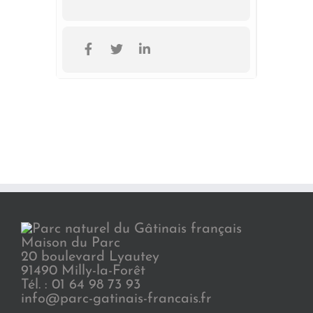
Maison du Parc
20 boulevard Lyautey
91490 Milly-la-Forêt
Tél. : 01 64 98 73 93
info@parc-gatinais-francais.fr