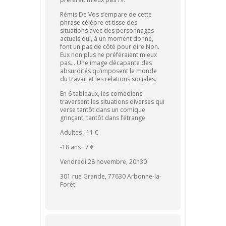
Rémis De Vos s’empare de cette
phrase célèbre et tisse des
situations avec des personnages
actuels qui, à un moment donné,
font un pas de côté pour dire Non.
Eux non plus ne préféraient mieux
pas… Une image décapante des
absurdités qu’imposent le monde
du travail et les relations sociales.
En 6 tableaux, les comédiens
traversent les situations diverses qui
verse tantôt dans un comique
grinçant, tantôt dans l’étrange.
Adultes : 11 €
-18 ans : 7 €
Vendredi 28 novembre, 20h30
301 rue Grande, 77630 Arbonne-la-
Forêt