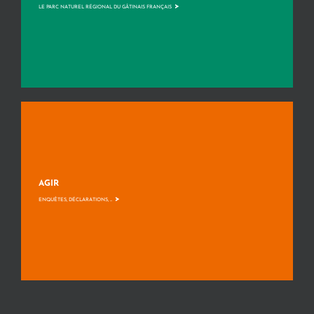
>
LE PARC NATUREL RÉGIONAL DU GÂTINAIS FRANÇAIS
AGIR
>
ENQUÊTES, DÉCLARATIONS, ...