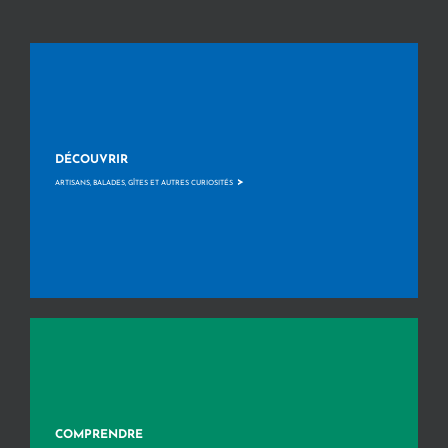
DÉCOUVRIR
>
ARTISANS, BALADES, GÎTES ET AUTRES CURIOSITÉS
COMPRENDRE